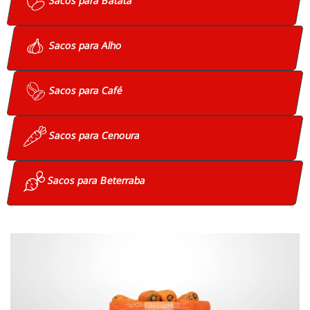
Sacos para Batata
Sacos para Alho
Sacos para Café
Sacos para Cenoura
Sacos para Beterraba